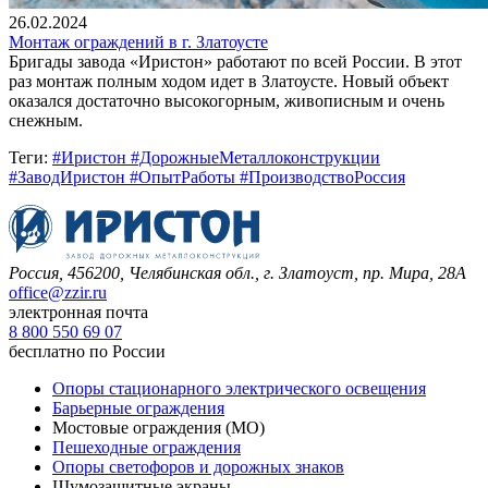
26.02.2024
Монтаж ограждений в г. Златоусте
Бригады завода «Иристон» работают по всей России. В этот
раз монтаж полным ходом идет в Златоусте. Новый объект
оказался достаточно высокогорным, живописным и очень
снежным.
Теги:
#Иристон #ДорожныеМеталлоконструкции
#ЗаводИристон #ОпытРаботы #ПроизводствоРоссия
Россия, 456200, Челябинская обл.,
г. Златоуст, пр. Мира, 28А
office@zzir.ru
электронная почта
8 800 550 69 07
бесплатно по России
Опоры стационарного электрического освещения
Барьерные ограждения
Мостовые ограждения (МО)
Пешеходные ограждения
Опоры светофоров и дорожных знаков
Шумозащитные экраны