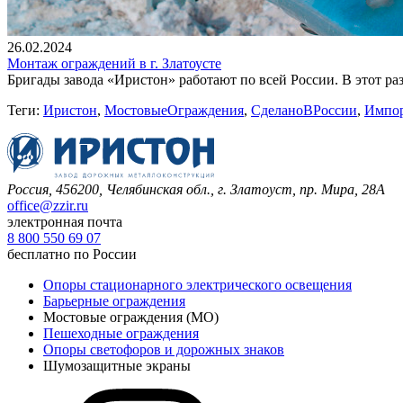
26.02.2024
Монтаж ограждений в г. Златоусте
Бригады завода «Иристон» работают по всей России. В этот р
Теги:
Иристон
,
МостовыеОграждения
,
СделаноВРоссии
,
Импор
Россия, 456200, Челябинская обл.,
г. Златоуст, пр. Мира, 28А
office@zzir.ru
электронная почта
8 800 550 69 07
бесплатно по России
Опоры стационарного электрического освещения
Барьерные ограждения
Мостовые ограждения (МО)
Пешеходные ограждения
Опоры светофоров и дорожных знаков
Шумозащитные экраны