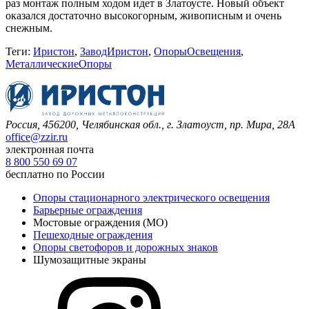
раз монтаж полным ходом идет в Златоусте. Новый объект
оказался достаточно высокогорным, живописным и очень
снежным.
Теги:
Иристон
,
ЗаводИристон
,
ОпорыОсвещения
,
МеталлическиеОпоры
Россия, 456200, Челябинская обл.,
г. Златоуст, пр. Мира, 28А
office@zzir.ru
электронная почта
8 800 550 69 07
бесплатно по России
Опоры стационарного электрического освещения
Барьерные ограждения
Мостовые ограждения (МО)
Пешеходные ограждения
Опоры светофоров и дорожных знаков
Шумозащитные экраны