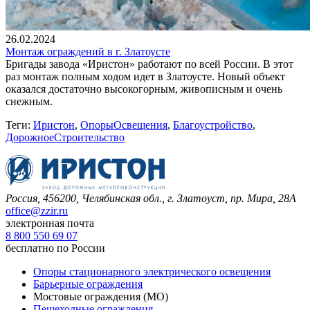
26.02.2024
Монтаж ограждений в г. Златоусте
Бригады завода «Иристон» работают по всей России. В этот
раз монтаж полным ходом идет в Златоусте. Новый объект
оказался достаточно высокогорным, живописным и очень
снежным.
Теги:
Иристон
,
ОпорыОсвещения
,
Благоустройство
,
ДорожноеСтроительство
Россия, 456200, Челябинская обл.,
г. Златоуст, пр. Мира, 28А
office@zzir.ru
электронная почта
8 800 550 69 07
бесплатно по России
Опоры стационарного электрического освещения
Барьерные ограждения
Мостовые ограждения (МО)
Пешеходные ограждения